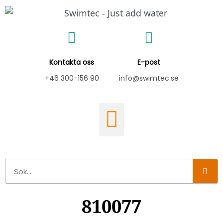
Hoppa
till
innehåll
Kontakta oss
E-post
+46 300-156 90
info@swimtec.se
Sök
810077