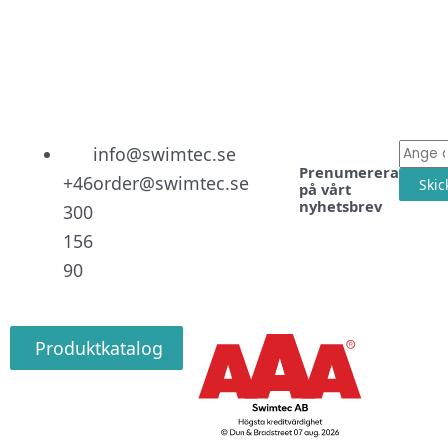
Linked
Facebo
Instag
E-
info@swimtec.se
Prenumerera
post
+46
order@swimtec.se
Skic
på vårt
nyhetsbrev
300
156
90
Produktkatalog