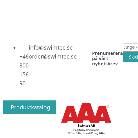
Linked
Facebo
Instag
E-
info@swimtec.se
Prenumerera
post
+46
order@swimtec.se
Skic
på vårt
nyhetsbrev
300
156
90
Produktkatalog