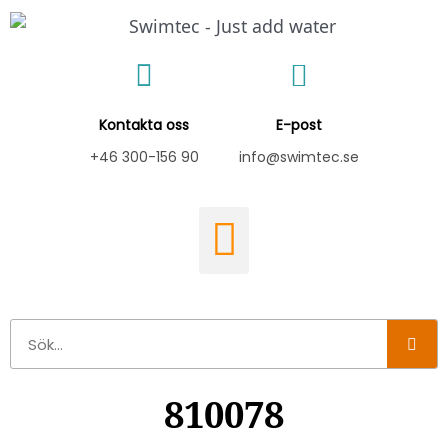
Hoppa
till
innehåll
Kontakta oss
E-post
+46 300-156 90
info@swimtec.se
Sök
810078