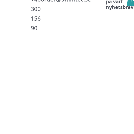
på vårt
nyhetsbrev
300
156
90
.