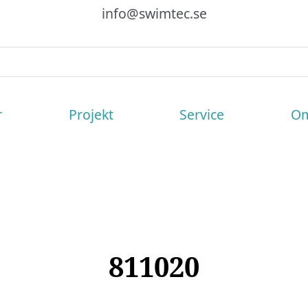
info@swimtec.se
r
Projekt
Service
Om
811020