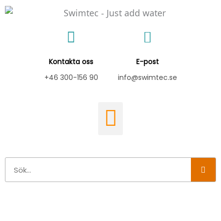
Hoppa
till
innehåll
Kontakta oss
E-post
+46 300-156 90
info@swimtec.se
Sök