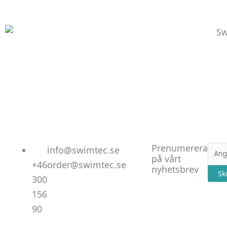
Linked
Facebo
Instag
Prenumerera
E-
info@swimtec.se
på vårt
post
+46
order@swimtec.se
nyhetsbrev
Sk
300
156
90