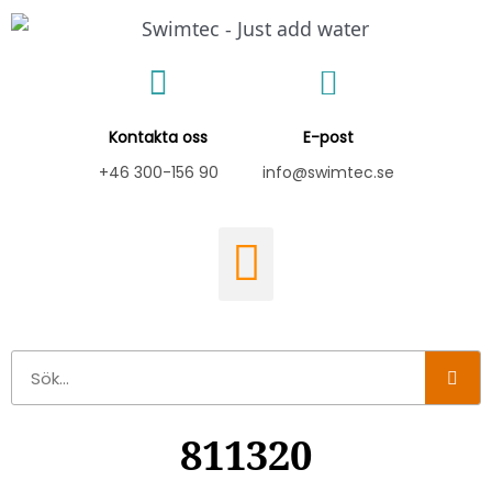
Hoppa
till
innehåll
Kontakta oss
E-post
+46 300-156 90
info@swimtec.se
Sök
811320