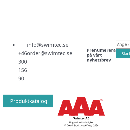
Linked
Facebo
Instag
E-
info@swimtec.se
Prenumerera
post
+46
order@swimtec.se
Skic
på vårt
nyhetsbrev
300
156
90
Produktkatalog