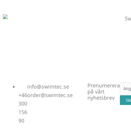
Linked
Facebo
Instag
Prenumerera
E-
info@swimtec.se
på vårt
post
+46
order@swimtec.se
nyhetsbrev
Sk
300
156
90