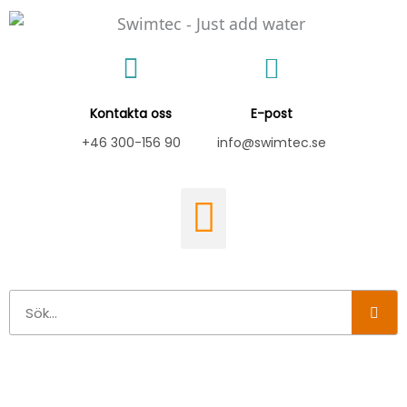
Hoppa
till
innehåll
Kontakta oss
E-post
+46 300-156 90
info@swimtec.se
Sök