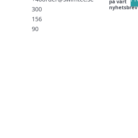
på vårt
nyhetsbrev
300
156
90
.