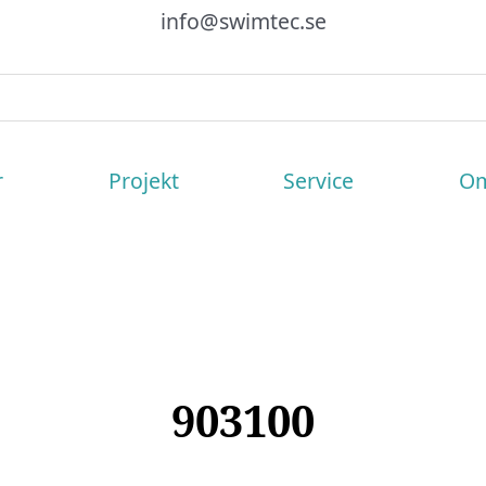
info@swimtec.se
r
Projekt
Service
Om
903100