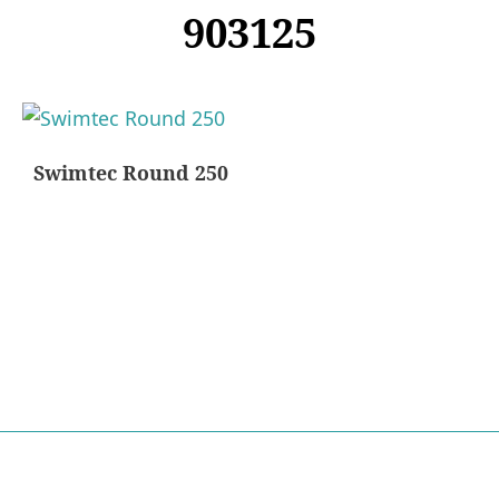
903125
Swimtec Round 250
Nödvändiga
Dessa kakor
går inte att
välja bort. De
behövs för