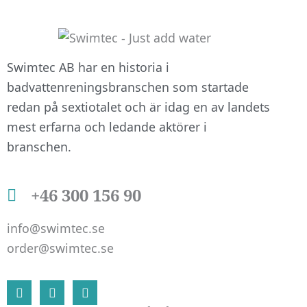
att hemsidan
över huvud
taget ska
fungera.
Swimtec AB har en historia i
badvattenreningsbranschen som startade
redan på sextiotalet och är idag en av landets
Statistik
mest erfarna och ledande aktörer i
För att vi ska
branschen.
kunna
förbättra
hemsidans
+46 300 156 90
funktionalitet
och
info@swimtec.se
uppbyggnad,
baserat på
order@swimtec.se
hur
hemsidan
L
F
I
används.
i
a
n