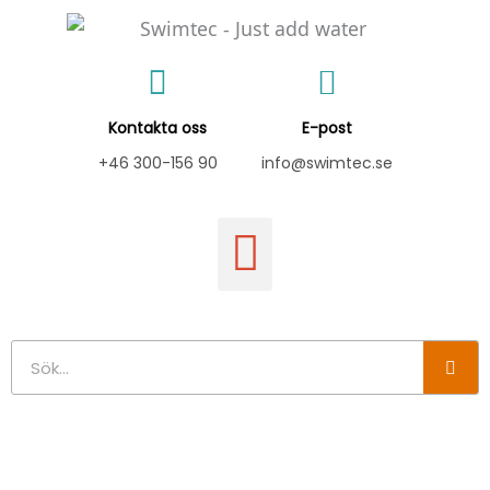
Hoppa
till
innehåll
Kontakta oss
E-post
+46 300-156 90
info@swimtec.se
Sök