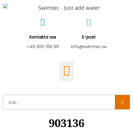
Hoppa
till
innehåll
Kontakta oss
E-post
+46 300-156 90
info@swimtec.se
Sök
903136