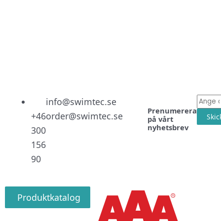
Linked
Facebo
Instag
E-
info@swimtec.se
Prenumerera
post
+46
order@swimtec.se
Skic
på vårt
nyhetsbrev
300
156
90
Produktkatalog