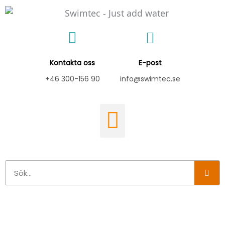
Hoppa
till
innehåll
Kontakta oss
E-post
+46 300-156 90
info@swimtec.se
Sök