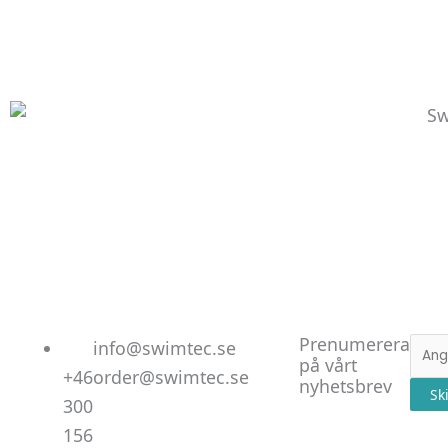
Linked
Facebo
Instag
Prenumerera
E-
info@swimtec.se
på vårt
post
+46
order@swimtec.se
nyhetsbrev
Sk
300
156