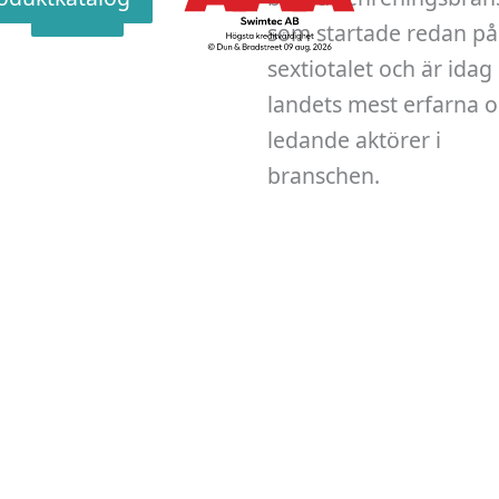
v
Skicka
som startade redan på
sextiotalet och är idag
landets mest erfarna 
ledande aktörer i
branschen.