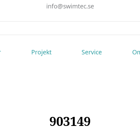
info@swimtec.se
r
Projekt
Service
Om
903149