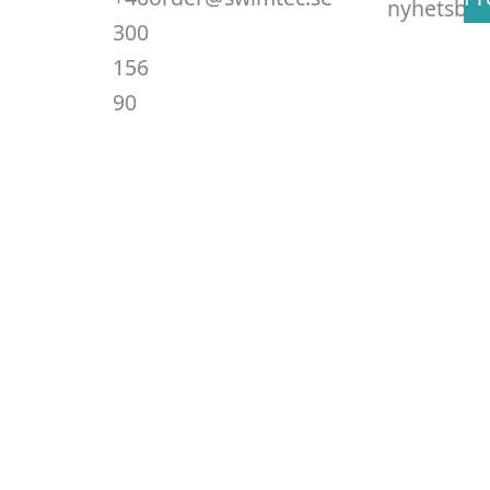
nyhetsbre
300
156
90
.