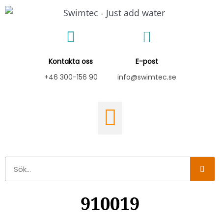
Hoppa
till
innehåll
Kontakta oss
E-post
+46 300-156 90
info@swimtec.se
Sök
910019