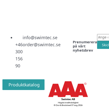
Linked
Facebo
Instag
E-
info@swimtec.se
Prenumerera
post
+46
order@swimtec.se
Skic
på vårt
nyhetsbrev
300
156
90
Produktkatalog