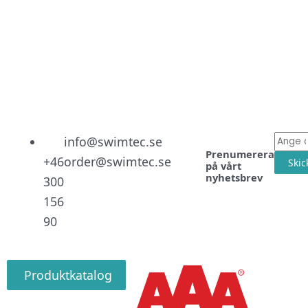
Linked
Facebo
Instag
E-
info@swimtec.se
Prenumerera
post
+46
order@swimtec.se
Skic
på vårt
nyhetsbrev
300
156
90
Produktkatalog