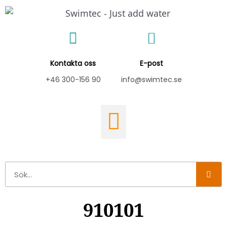
Hoppa
till
innehåll
Kontakta oss
E-post
+46 300-156 90
info@swimtec.se
Sök
910101