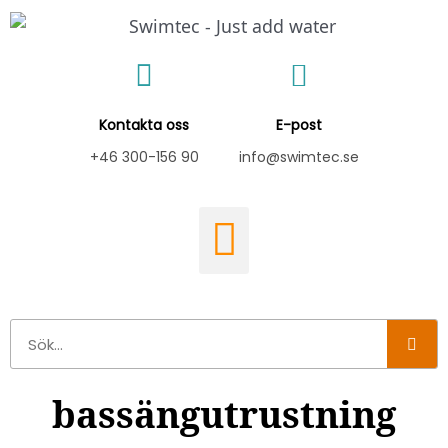
Hoppa
till
innehåll
Kontakta oss
E-post
+46 300-156 90
info@swimtec.se
Sök
bassängutrustning