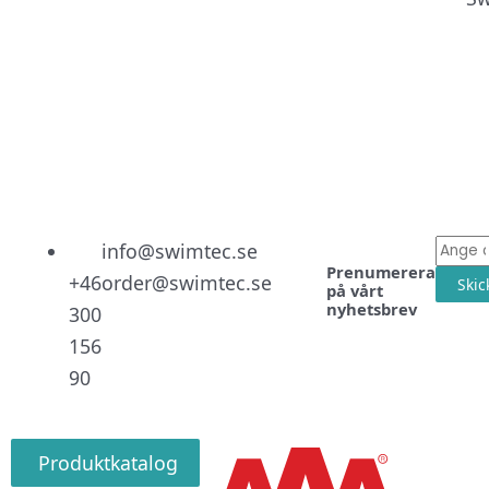
Linked
Facebo
Instag
E-
info@swimtec.se
Prenumerera
post
+46
order@swimtec.se
Skic
på vårt
nyhetsbrev
300
156
90
Produktkatalog