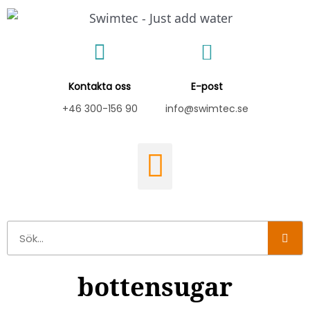
Hoppa
till
innehåll
Kontakta oss
E-post
+46 300-156 90
info@swimtec.se
Sök
bottensugar