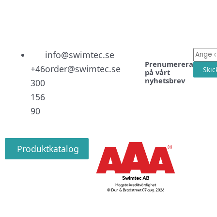
Linked
Facebo
Instag
E-
info@swimtec.se
Prenumerera
post
+46
order@swimtec.se
Skic
på vårt
nyhetsbrev
300
156
90
Produktkatalog