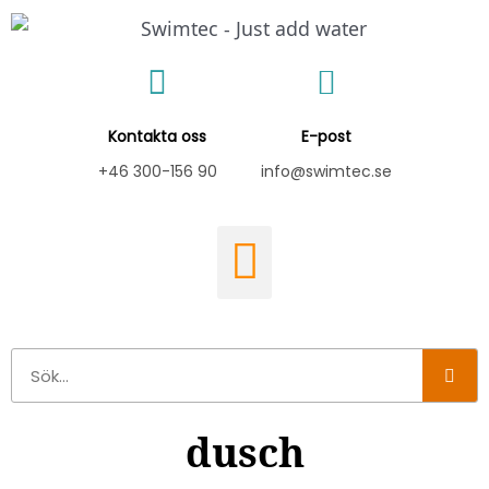
Hoppa
till
innehåll
Kontakta oss
E-post
+46 300-156 90
info@swimtec.se
Sök
dusch