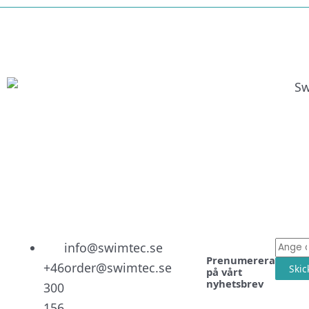
Linked
Facebo
Instag
E-
info@swimtec.se
Prenumerera
post
+46
order@swimtec.se
Skic
på vårt
nyhetsbrev
300
156