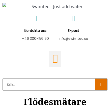
Hoppa
till
innehåll
Kontakta oss
E-post
+46 300-156 90
info@swimtec.se
Sök
Flödesmätare