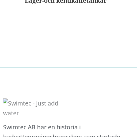
Lager-och kemikalietankar
Nödvändiga
Swimtec AB har en historia i
Dessa kakor
badvattenreningsbranschen som startade