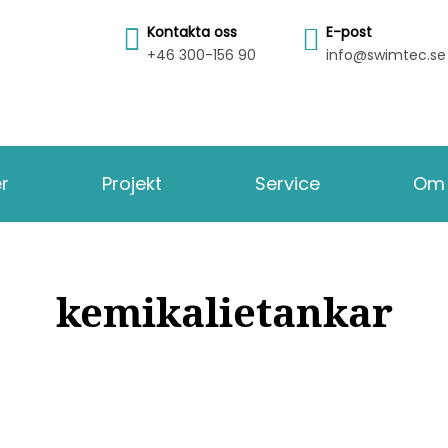
Kontakta oss
E-post
+46 300-156 90
info@swimtec.se
er
Projekt
Service
Om 
kemikalietankar