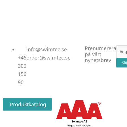
Linked
Facebo
Instag
Prenumerera
E-
info@swimtec.se
på vårt
post
+46
order@swimtec.se
nyhetsbrev
Sk
300
156
90
Produktkatalog