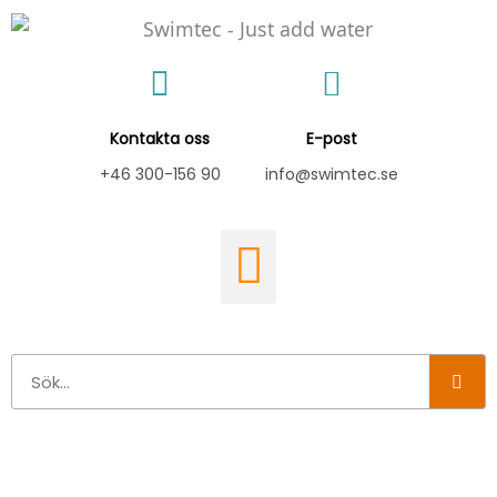
Hoppa
till
innehåll
Kontakta oss
E-post
+46 300-156 90
info@swimtec.se
Sök