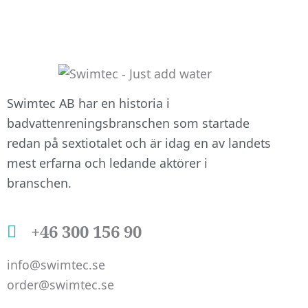
att hemsidan
över huvud
taget ska
fungera.
Swimtec AB har en historia i
Statistik
badvattenreningsbranschen som startade
För att vi ska
redan på sextiotalet och är idag en av landets
kunna
mest erfarna och ledande aktörer i
förbättra
hemsidans
branschen.
funktionalitet
och
+46 300 156 90
uppbyggnad,
baserat på
hur
info@swimtec.se
hemsidan
order@swimtec.se
används.