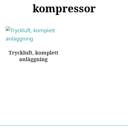
kompressor
Tryckluft, komplett
anläggning
Nödvändiga
Dessa kakor
går inte att
välja bort. De
behövs för