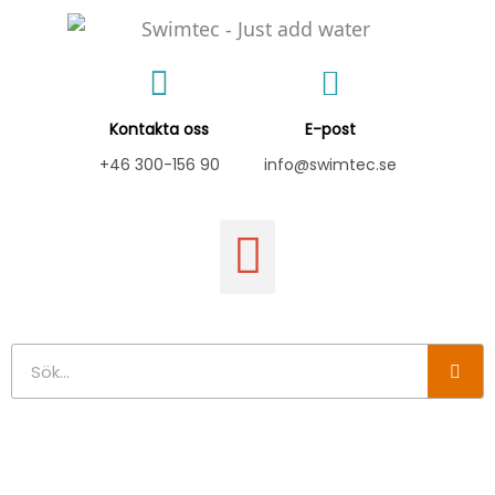
Hoppa
till
innehåll
Kontakta oss
E-post
+46 300-156 90
info@swimtec.se
Sök