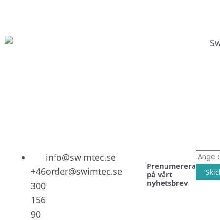
Linked
Facebo
Instag
E-
info@swimtec.se
Prenumerera
post
+46
order@swimtec.se
Skic
på vårt
nyhetsbrev
300
156
90