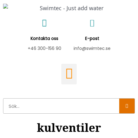
Hoppa
till
innehåll
Kontakta oss
E-post
+46 300-156 90
info@swimtec.se
Sök
kulventiler