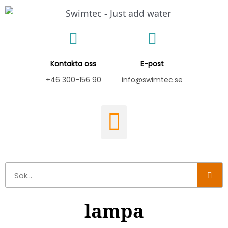
Hoppa
till
innehåll
Kontakta oss
E-post
+46 300-156 90
info@swimtec.se
Sök
lampa