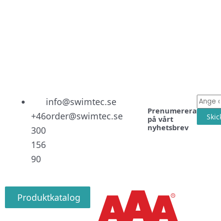
Linked
Facebo
Instag
E-
info@swimtec.se
Prenumerera
post
+46
order@swimtec.se
Skic
på vårt
nyhetsbrev
300
156
90
Produktkatalog