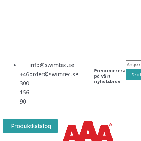
Linked
Facebo
Instag
E-
info@swimtec.se
Prenumerera
post
+46
order@swimtec.se
Skic
på vårt
nyhetsbrev
300
156
90
Produktkatalog