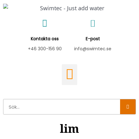
Hoppa
till
innehåll
Kontakta oss
E-post
+46 300-156 90
info@swimtec.se
Sök
lim