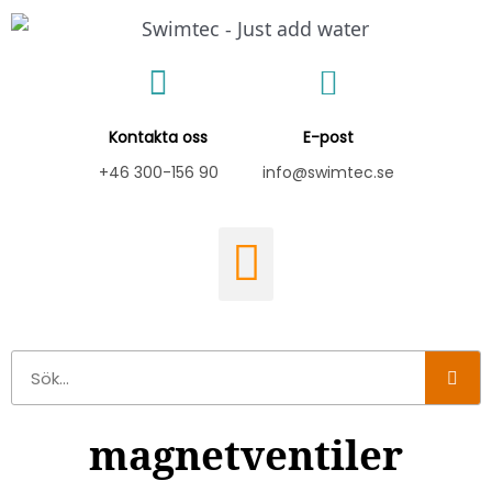
Hoppa
till
innehåll
Kontakta oss
E-post
+46 300-156 90
info@swimtec.se
Sök
magnetventiler