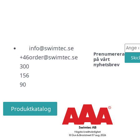
Linked
Facebo
Instag
E-
info@swimtec.se
Prenumerera
post
+46
order@swimtec.se
Skic
på vårt
nyhetsbrev
300
156
90
Produktkatalog