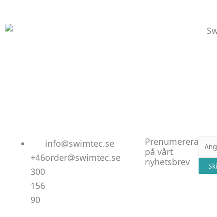
Linked
Facebo
Instag
Prenumerera
E-
info@swimtec.se
på vårt
post
+46
order@swimtec.se
nyhetsbrev
Sk
300
156
90