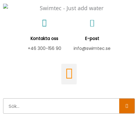
Hoppa
till
innehåll
Kontakta oss
E-post
+46 300-156 90
info@swimtec.se
Sök