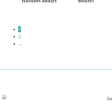
Hårdhet analys
Buffert
1
2
→