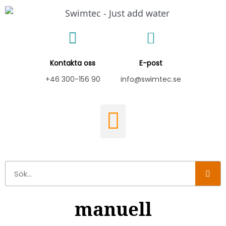
Hoppa
till
innehåll
Kontakta oss
E-post
+46 300-156 90
info@swimtec.se
Sök
manuell