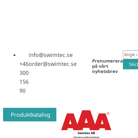
Linked
Facebo
Instag
E-
info@swimtec.se
Prenumerera
post
+46
order@swimtec.se
Skic
på vårt
nyhetsbrev
300
156
90
Produktkatalog