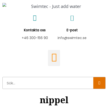
Hoppa
till
innehåll
Kontakta oss
E-post
+46 300-156 90
info@swimtec.se
Sök
nippel