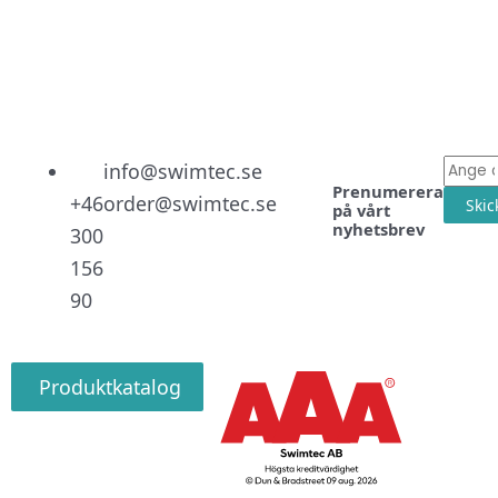
Linked
Facebo
Instag
E-
info@swimtec.se
Prenumerera
post
+46
order@swimtec.se
Skic
på vårt
nyhetsbrev
300
156
90
Produktkatalog