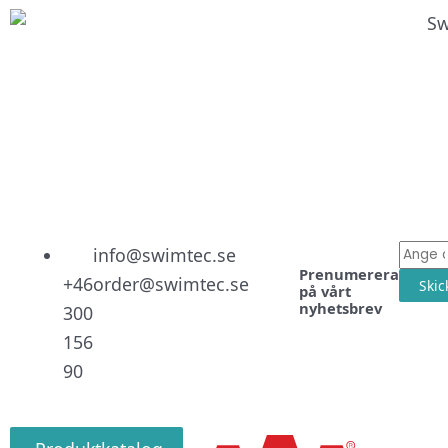
Linked
Facebo
Instag
E-
info@swimtec.se
Prenumerera
post
+46
order@swimtec.se
Skic
på vårt
nyhetsbrev
300
156
90