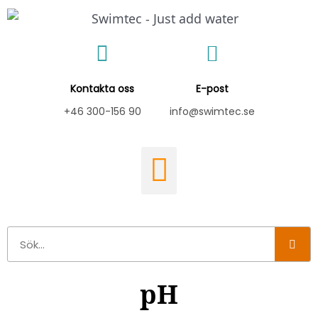
Hoppa
till
innehåll
Kontakta oss
E-post
+46 300-156 90
info@swimtec.se
Sök
pH