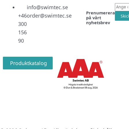
Linked
Facebo
Instag
E-
info@swimtec.se
Prenumerera
post
+46
order@swimtec.se
Skic
på vårt
nyhetsbrev
300
156
90
Produktkatalog