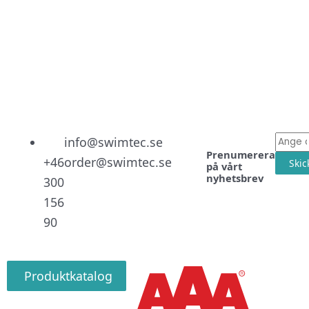
Linked
Facebo
Instag
E-
info@swimtec.se
Prenumerera
post
+46
order@swimtec.se
Skic
på vårt
nyhetsbrev
300
156
90
Produktkatalog