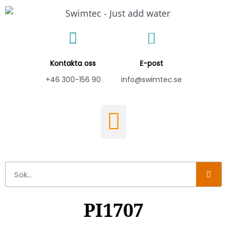
Hoppa
till
innehåll
Kontakta oss
E-post
+46 300-156 90
info@swimtec.se
Sök
PI1707