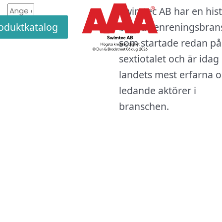
edin
book
agram
E-
Swimtec AB har en hist
ra
post
oduktkatalog
badvattenreningsbran
Skicka
som startade redan på
sextiotalet och är idag
landets mest erfarna 
ledande aktörer i
branschen.