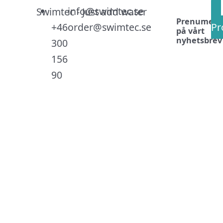
Link
Face
Inst
info@swimtec.se
Prenumere
+46
order@swimtec.se
Pr
på vårt
nyhetsbrev
300
156
90
.