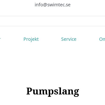
info@swimtec.se
r
Projekt
Service
Om
Pumpslang