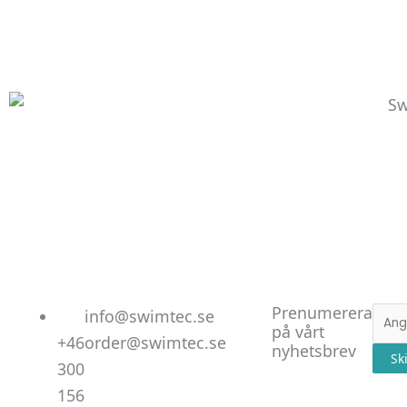
Linked
Facebo
Instag
Prenumerera
E-
info@swimtec.se
på vårt
post
+46
order@swimtec.se
nyhetsbrev
Sk
300
156