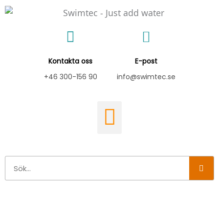
Hoppa
till
innehåll
Kontakta oss
E-post
+46 300-156 90
info@swimtec.se
Sök