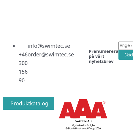
Linked
Facebo
Instag
E-
info@swimtec.se
Prenumerera
post
+46
order@swimtec.se
Skic
på vårt
nyhetsbrev
300
156
90
Produktkatalog