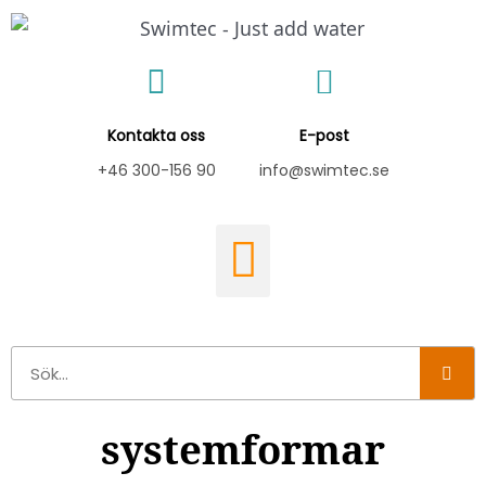
Hoppa
till
innehåll
Kontakta oss
E-post
+46 300-156 90
info@swimtec.se
Sök
systemformar