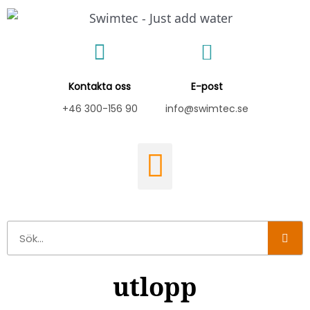
Hoppa
till
innehåll
Kontakta oss
E-post
+46 300-156 90
info@swimtec.se
Sök
utlopp