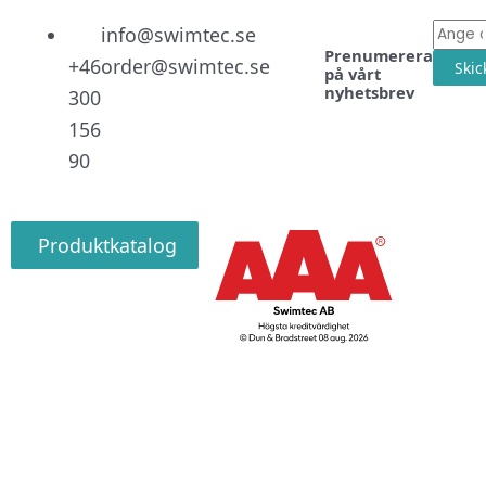
Linked
Facebo
Instag
E-
info@swimtec.se
Prenumerera
post
+46
order@swimtec.se
Skic
på vårt
nyhetsbrev
300
156
90
Produktkatalog