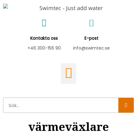
Hoppa
till
innehåll
Kontakta oss
E-post
+46 300-156 90
info@swimtec.se
Sök
värmeväxlare