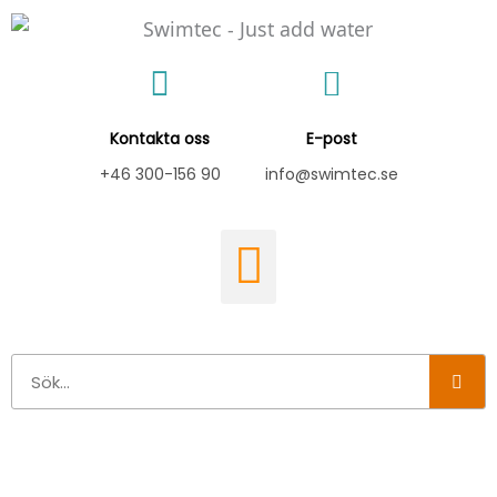
Hoppa
till
innehåll
Kontakta oss
E-post
+46 300-156 90
info@swimtec.se
Sök