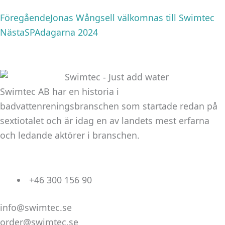
Föregående
Nästa
Föregående
Jonas Wångsell välkomnas till Swimtec
Nästa
SPAdagarna 2024
Swimtec AB har en historia i
badvattenreningsbranschen som startade redan på
sextiotalet och är idag en av landets mest erfarna
och ledande aktörer i branschen.
+46 300 156 90
info@swimtec.se
order@swimtec.se