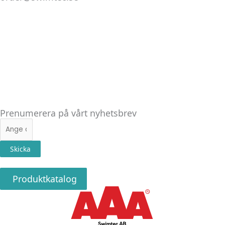
Linkedin
Facebook
Instagram
Prenumerera på vårt nyhetsbrev
E-
post
Skicka
Produktkatalog