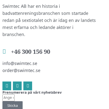
Swimtec AB har en historia i
badvattenreningsbranschen som startade
redan på sextiotalet och är idag en av landets
mest erfarna och ledande aktörer i
branschen.
+46 300 156 90
info@swimtec.se
order@swimtec.se
L
F
I
i
a
n
n
c
s
Prenumerera på vårt nyhetsbrev
k
e
t
E-
e
b
a
post
d
o
g
Skicka