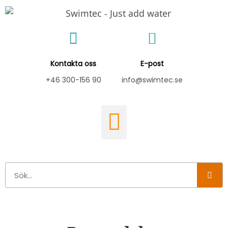
Hoppa
till
innehåll
Kontakta oss
E-post
+46 300-156 90
info@swimtec.se
Sök