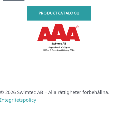
i
o
r
n
k
a
m
PRODUKTKATALOG
© 2026 Swimtec AB – Alla rättigheter förbehållna.
Integritetspolicy