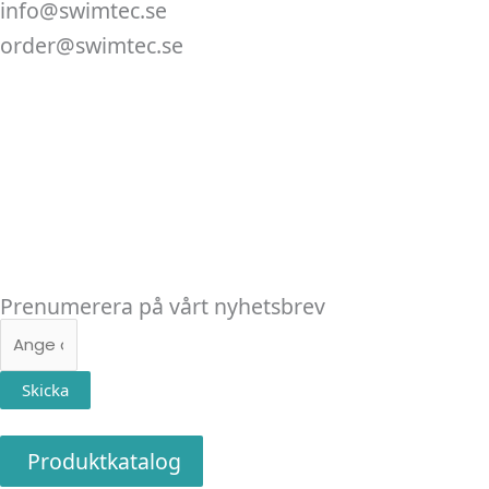
info@swimtec.se
order@swimtec.se
Linkedin
Facebook
Instagram
Prenumerera på vårt nyhetsbrev
E-
post
Skicka
Produktkatalog