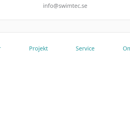
info@swimtec.se
r
Projekt
Service
Om