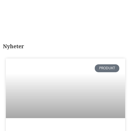
Nyheter
PRODUKT
Nödvändiga
Dessa kakor
går inte att
välja bort. De
behövs för