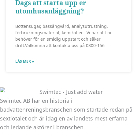
Dags att starta upp er
att hemsidan
utomhusanläggning?
över huvud
taget ska
Bottensugar, bassängvård, analysutrustning,
fungera.
förbrukningsmaterial, kemikalier….Vi har allt ni
behöver för en smidig uppstart och säker
drift.Välkomna att kontakta oss på 0300-156
Statistik
För att vi ska
LÄS MER »
kunna
förbättra
hemsidans
funktionalitet
och
Swimtec AB har en historia i
uppbyggnad,
badvattenreningsbranschen som startade redan på
baserat på
hur
sextiotalet och är idag en av landets mest erfarna
hemsidan
och ledande aktörer i branschen.
används.