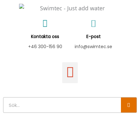
Hoppa
till
innehåll
Kontakta oss
E-post
+46 300-156 90
info@swimtec.se
Sök