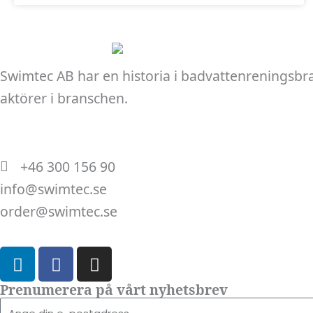
går inte att
välja bort. De
behövs för
att hemsidan
Swimtec AB har en historia i badvattenreningsbr
över huvud
aktörer i branschen.
taget ska
fungera.
+46 300 156 90
Statistik
info@swimtec.se
För att vi ska
order@swimtec.se
kunna
förbättra
L
F
I
hemsidans
i
a
n
funktionalitet
n
c
s
Prenumerera på vårt nyhetsbrev
och
k
e
t
E-