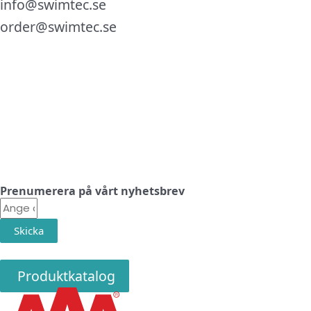
info@swimtec.se
order@swimtec.se
Linkedin
Facebook
Instagram
Prenumerera på vårt nyhetsbrev
E-
post
Skicka
Produktkatalog