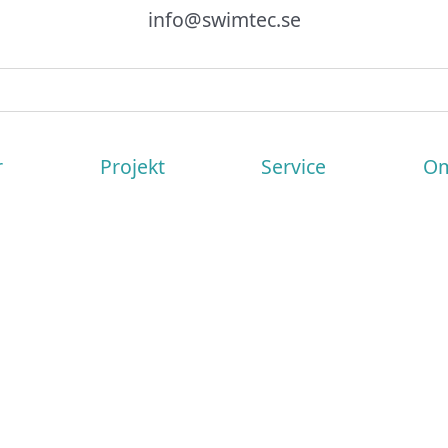
info@swimtec.se
r
Projekt
Service
Om