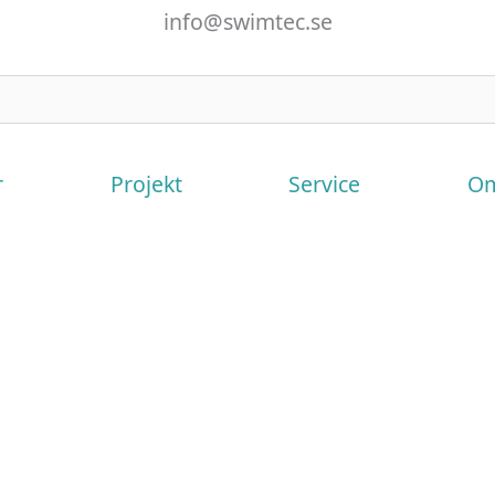
info@swimtec.se
r
Projekt
Service
Om