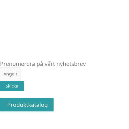
Linkedin
Facebook
Instagram
Prenumerera på vårt nyhetsbrev
E-
post
Skicka
Produktkatalog