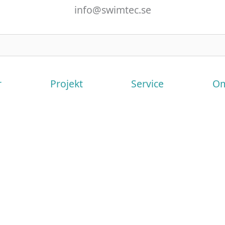
info@swimtec.se
r
Projekt
Service
Om