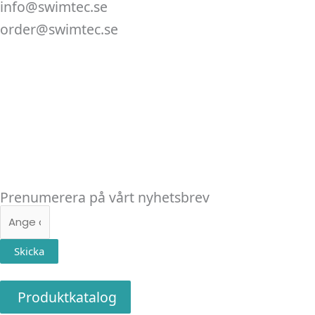
info@swimtec.se
order@swimtec.se
Linkedin
Facebook
Instagram
Prenumerera på vårt nyhetsbrev
E-
post
Skicka
Produktkatalog