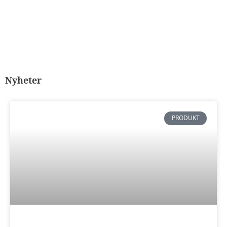
Nyheter
PRODUKT
Nödvändiga
Dessa kakor
går inte att
välja bort. De
behövs för