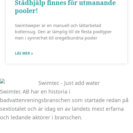
Städhjälp finnes för utmanande
att hemsidan
pooler!
över huvud
taget ska
SwimSweper är en manuell och lättarbetad
fungera.
bottensug. Den är lämplig till de flesta pooltyper
men i synnerhet till oregelbundna pooler
Statistik
LÄS MER »
För att vi ska
kunna
förbättra
hemsidans
funktionalitet
Swimtec AB har en historia i
och
badvattenreningsbranschen som startade redan på
uppbyggnad,
baserat på
sextiotalet och är idag en av landets mest erfarna
hur
och ledande aktörer i branschen.
hemsidan
används.