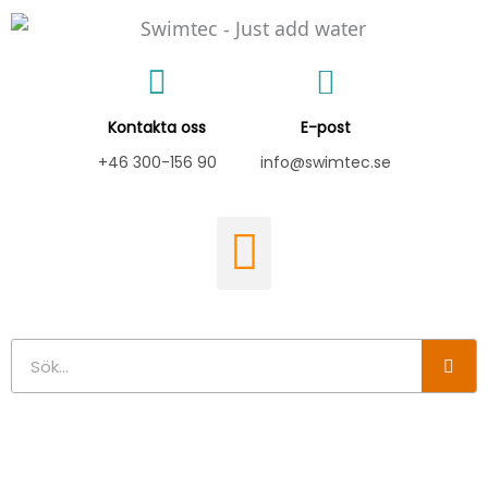
Hoppa
till
innehåll
Kontakta oss
E-post
+46 300-156 90
info@swimtec.se
Sök