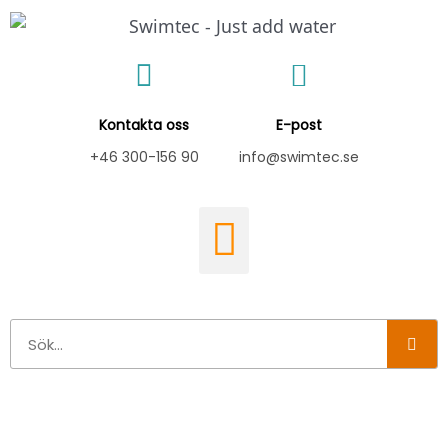
Hoppa
till
innehåll
Kontakta oss
E-post
+46 300-156 90
info@swimtec.se
Sök