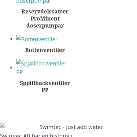
Reservdelssatser
ProMinent
doserpumpar
Bottenventiler
Spjällbackventiler
PP
Swimtec AB har en historia i