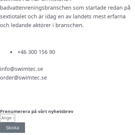
badvattenreningsbranschen som startade redan på
sextiotalet och är idag en av landets mest erfarna
och ledande aktörer i branschen.
+46 300 156 90
info@swimtec.se
order@swimtec.se
Linkedin
Facebook
Instagram
Prenumerera på vårt nyhetsbrev
E-
post
Skicka