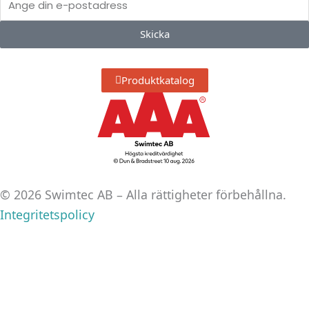
e
b
a
post
d
o
g
Skicka
i
o
r
n
k
a
Produktkatalog
m
© 2026 Swimtec AB – Alla rättigheter förbehållna.
Integritetspolicy