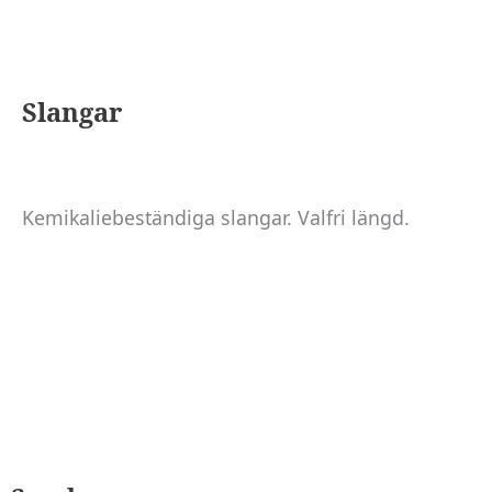
Slangar
Kemikaliebeständiga slangar. Valfri längd.
Nödvändiga
Dessa kakor
går inte att
välja bort. De
behövs för