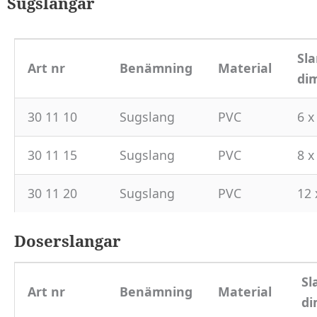
Sugslangar
att hemsidan
över huvud
taget ska
Sl
fungera.
Art nr
Benämning
Material
di
30 11 10
Sugslang
PVC
6 x
Statistik
För att vi ska
kunna
30 11 15
Sugslang
PVC
8 x
förbättra
hemsidans
30 11 20
Sugslang
PVC
12 
funktionalitet
och
Doserslangar
uppbyggnad,
baserat på
hur
Sl
hemsidan
Art nr
Benämning
Material
di
används.