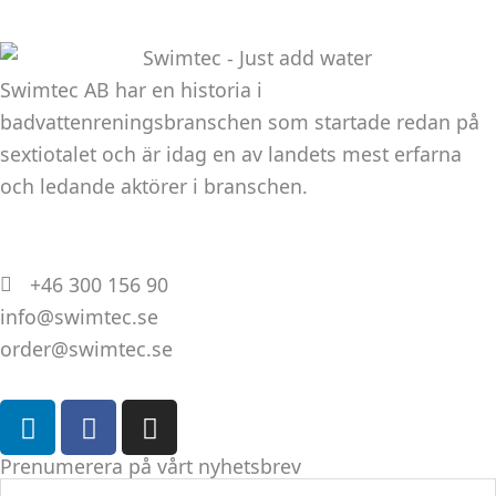
Swimtec AB har en historia i
badvattenreningsbranschen som startade redan på
sextiotalet och är idag en av landets mest erfarna
och ledande aktörer i branschen.
+46 300 156 90
info@swimtec.se
order@swimtec.se
L
F
I
i
a
n
n
c
s
Prenumerera på vårt nyhetsbrev
k
e
t
E-