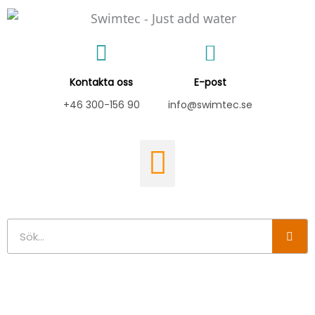
Hoppa
till
innehåll
Kontakta oss
E-post
+46 300-156 90
info@swimtec.se
Sök