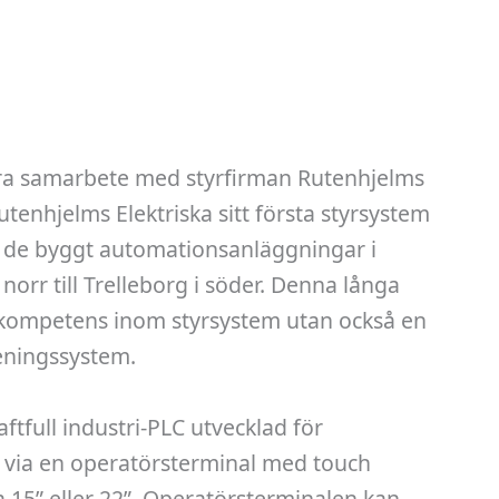
ära samarbete med styrfirman Rutenhjelms
utenhjelms Elektriska sitt första styrsystem
r de byggt automationsanläggningar i
 norr till Trelleborg i söder. Denna långa
 kompetens inom styrsystem utan också en
reningssystem.
aftfull industri-PLC utvecklad för
r via en operatörsterminal med touch
na 15” eller 22”. Operatörsterminalen kan