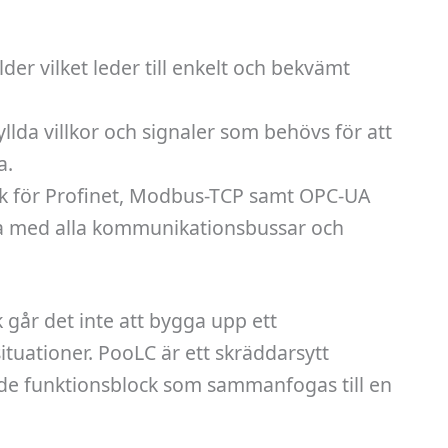
er vilket leder till enkelt och bekvämt
llda villkor och signaler som behövs för att
a.
rk för Profinet, Modbus-TCP samt OPC-UA
a med alla kommunikations­bussar och
 går det inte att bygga upp ett
ituationer. PooLC är ett skräddarsytt
e funktions­block som sammanfogas till en