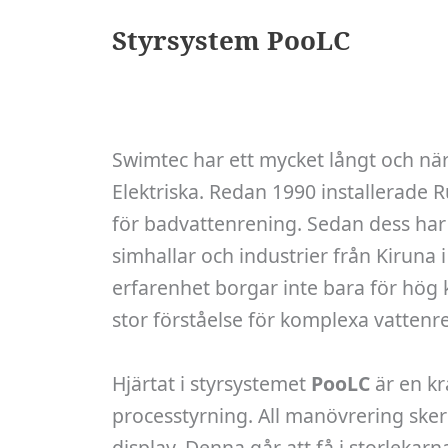
Styrsystem PooLC
Swimtec har ett mycket långt och n
Elektriska. Redan 1990 installerade R
för badvattenrening. Sedan dess ha
simhallar och industrier från Kiruna i
erfarenhet borgar inte bara för hög
stor förståelse för komplexa vatten
Hjärtat i styrsystemet
PooLC
är en kr
processtyrning. All manövrering ske
display. Denna går att få i storlekar