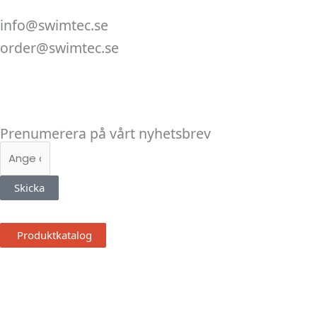
info@swimtec.se
order@swimtec.se
Linkedin
Facebook
Instagram
Prenumerera på vårt nyhetsbrev
E-
post
Skicka
Produktkatalog