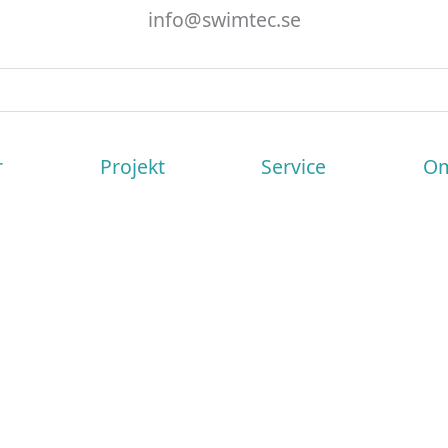
info@swimtec.se
r
Projekt
Service
Om