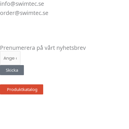
info@swimtec.se
order@swimtec.se
Linkedin
Facebook
Instagram
Prenumerera på vårt nyhetsbrev
E-
post
Skicka
Produktkatalog