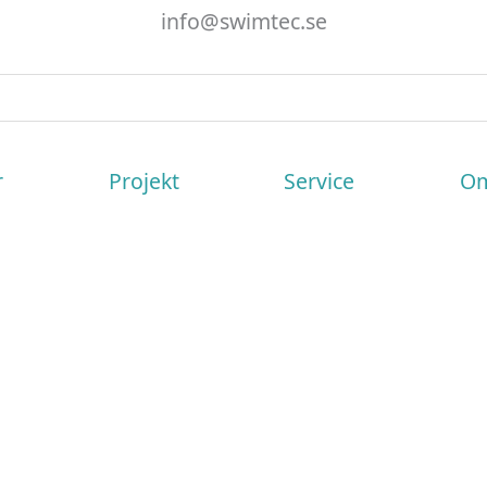
info@swimtec.se
r
Projekt
Service
Om