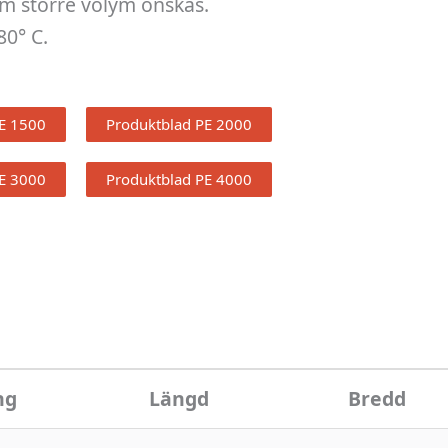
om större volym önskas.
80° C.
E 1500
Produktblad PE 2000
E 3000
Produktblad PE 4000
ng
Längd
Bredd