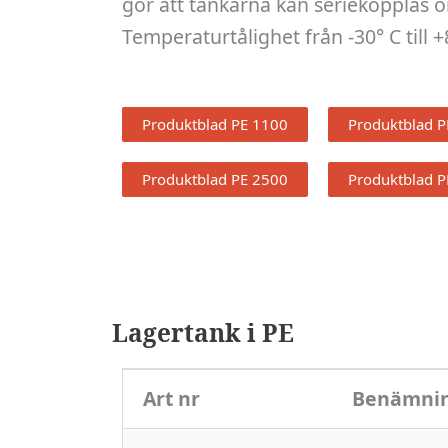
gör att tankarna kan seriekopplas 
Temperaturtålighet från -30° C till +
Produktblad PE 1100
Produktblad P
Produktblad PE 2500
Produktblad P
Lagertank i PE
Art nr
Benämni