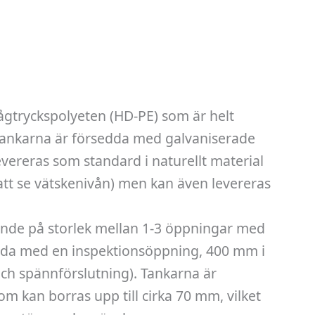
gtryckspolyeten (HD-PE) som är helt
Tankarna är försedda med galvaniserade
evereras som standard i naturellt material
 att se vätskenivån) men kan även levereras
ende på storlek mellan 1-3 öppningar med
sedda med en inspektionsöppning, 400 mm i
och spännförslutning). Tankarna är
m kan borras upp till cirka 70 mm, vilket