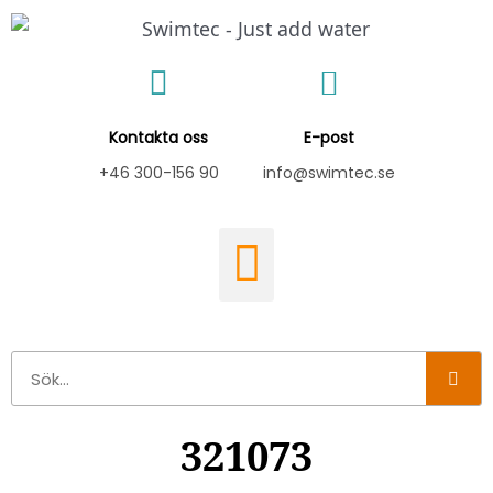
Hoppa
till
innehåll
Kontakta oss
E-post
+46 300-156 90
info@swimtec.se
Sök
321073