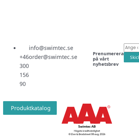
Linked
Facebo
Instag
E-
info@swimtec.se
Prenumerera
post
+46
order@swimtec.se
Skic
på vårt
nyhetsbrev
300
156
90
Produktkatalog