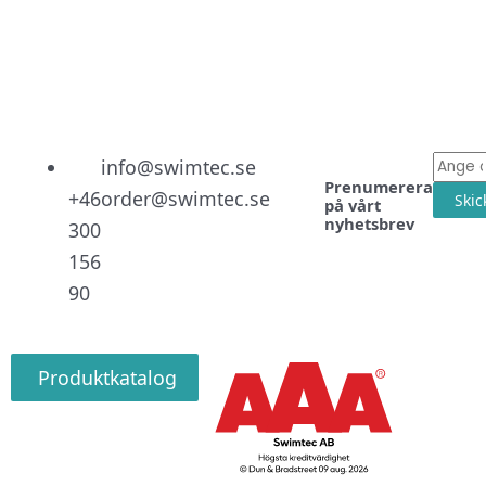
Linked
Facebo
Instag
E-
info@swimtec.se
Prenumerera
post
+46
order@swimtec.se
Skic
på vårt
nyhetsbrev
300
156
90
Produktkatalog