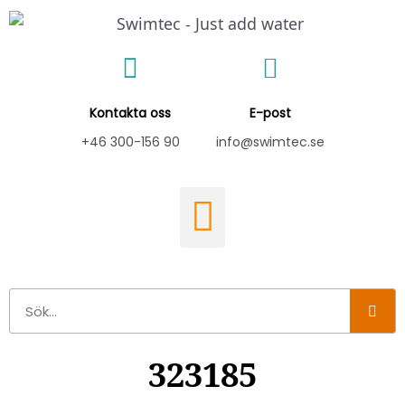
Hoppa
till
innehåll
Kontakta oss
E-post
+46 300-156 90
info@swimtec.se
Sök
323185